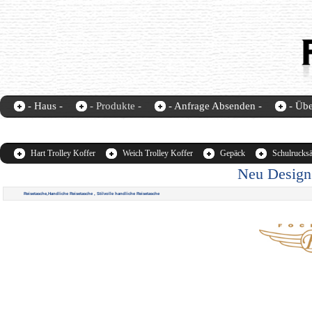
- Haus -
- Produkte -
- Anfrage Absenden -
- Übe
Fochier-home
contact us
Hart Trolley Koffer
Weich Trolley Koffer
Gepäck
Schulrucks
Neu Design 
Reisetasche,Handliche Reisetasche , Stilvolle handliche Reisetasche