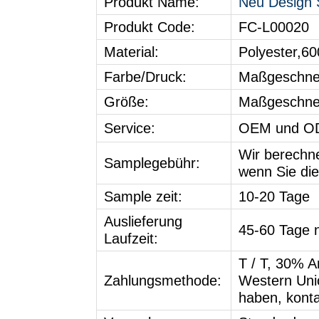
Produkt Name:
Neu Design S
Produkt Code:
FC-L00020
Material:
Polyester,6
Farbe/Druck:
Maßgeschne
Größe:
Maßgeschne
Service:
OEM
und OD
Wir berechne
Samplegebühr:
wenn Sie die
Sample zeit:
10-20 Tage
Auslieferung
45-60 Tage n
Laufzeit
:
T / T, 30% A
Zahlungsmethode:
Western Uni
haben, konta