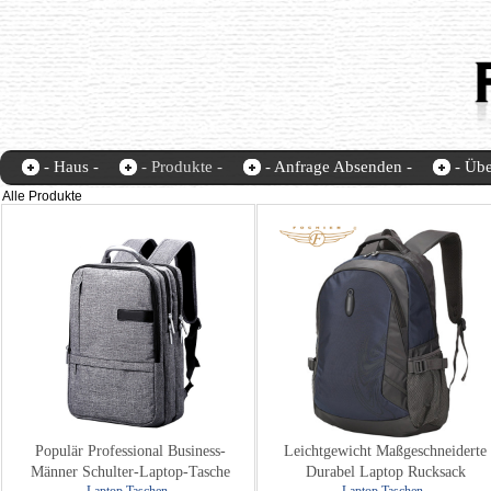
- Haus -
- Produkte -
- Anfrage Absenden -
- Übe
Fochier-home
contact us
Alle Produkte
Populär Professional Business-
Leichtgewicht Maßgeschneiderte
Männer Schulter-Laptop-Tasche
Durabel Laptop Rucksack