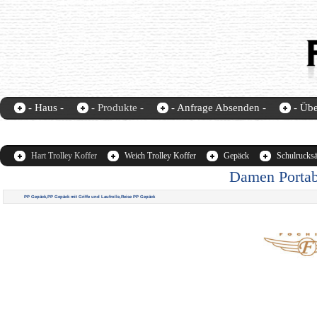
- Haus -
- Produkte -
- Anfrage Absenden -
- Übe
Fochier-home
contact us
Hart Trolley Koffer
Weich Trolley Koffer
Gepäck
Schulrucks
Damen Portabe
PP Gepäck,PP Gepäck mit Griffe und Laufrolle,Reise PP Gepäck