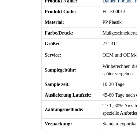
Produkt Name:
Damen Portabel R
Produkt Code:
FC-E00013
Material:
PP Plastik
Farbe/Druck:
Maßgeschneider
Größe:
27" 31"
Service:
OEM
und ODM-Di
Wir berechnen die
Samplegebühr:
später vergeben.
Sample zeit:
10-20 Tage
Auslieferung Laufzeit
:
45-60 Tage nach 
T / T, 30% Anzah
Zahlungsmethode:
spezielle Anforde
Verpackung:
Standardexportka