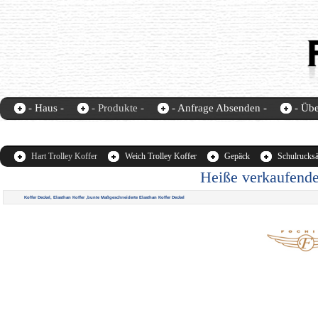
- Haus -
- Produkte -
- Anfrage Absenden -
- Übe
Fochier-home
contact us
Hart Trolley Koffer
Weich Trolley Koffer
Gepäck
Schulrucks
Heiße verkaufende
Koffer Deckel, Elasthan Koffer ,bunte Maßgeschneiderte Elasthan Koffer Deckel