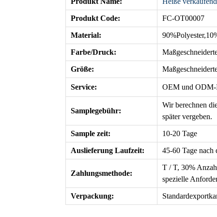
Produkt Name:
Heiße verkaufend
Produkt Code:
FC-OT00007
Material:
90%Polyester,10
Farbe/Druck:
Maßgeschneider
Größe:
Maßgeschneidert
Service:
OEM
und ODM-Di
Wir berechnen die
Samplegebühr:
später vergeben.
Sample zeit:
10-20 Tage
Auslieferung Laufzeit
:
45-60 Tage nach 
T / T, 30% Anzah
Zahlungsmethode:
spezielle Anforde
Verpackung:
Standardexportka