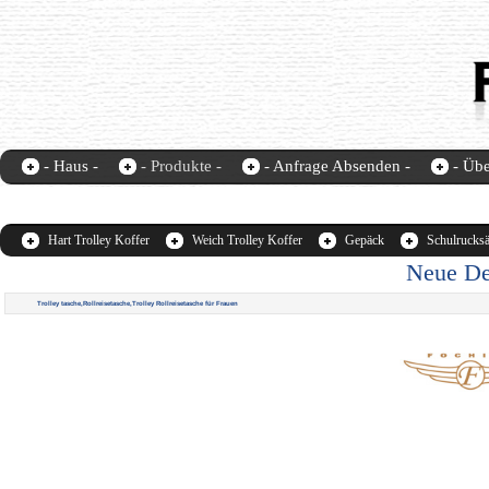
- Haus -
- Produkte -
- Anfrage Absenden -
- Übe
Fochier-home
contact us
Hart Trolley Koffer
Weich Trolley Koffer
Gepäck
Schulrucks
Neue Des
Trolley tasche,Rollreisetasche,Trolley Rollreisetasche für Frauen