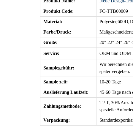
Produkt Name:
Neue Design-Troll
Produkt Code:
FC-TTB00009
Material:
Polyester,600D,
Farbe/Druck:
Maßgeschneider
Größe:
20" 22" 24" 26" 
Service:
OEM
und ODM-Di
Wir berechnen die
Samplegebühr:
später vergeben.
Sample zeit:
10-20 Tage
Auslieferung Laufzeit
:
45-60 Tage nach 
T / T, 30% Anzah
Zahlungsmethode:
spezielle Anforde
Verpackung:
Standardexportka