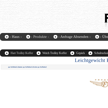
- Haus -
- Produkte -
- Anfrage Absenden -
- Übe
Fochier-home
contact us
Hart Trolley Koffer
Weich Trolley Koffer
Gepäck
Schulrucks
Leichtgewicht 
pp Kofferkuli,Damen pp Kofferkuli,Kinder pp Kofferkuli