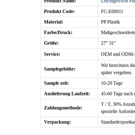
Produkt Name:
Leichtgewicht Pl
Produkt Code:
FC-E00011
Material:
PP Plastik
Farbe/Druck:
Maßgeschneider
Größe:
27" 31"
Service:
OEM
und ODM-Di
Wir berechnen die
Samplegebühr:
später vergeben.
Sample zeit:
10-20 Tage
Auslieferung Laufzeit
:
45-60 Tage nach 
T / T, 30% Anzah
Zahlungsmethode:
spezielle Anforde
Verpackung:
Standardexportka